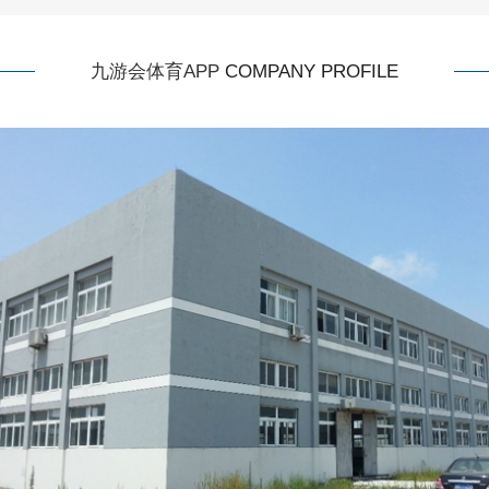
九游会体育APP
COMPANY PROFILE