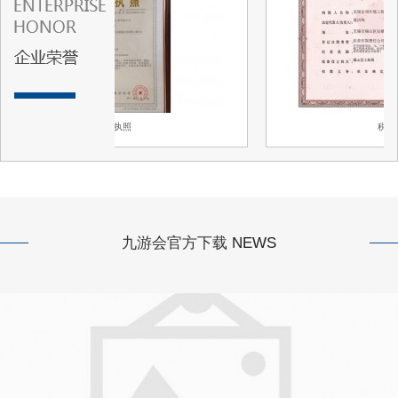
营业执照
税务登
九游会官方下载
NEWS