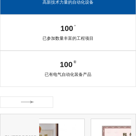
高新技术力量的自动化设备
100
+
已参加数量丰富的工程项目
100
套
已有电气自动化装备产品