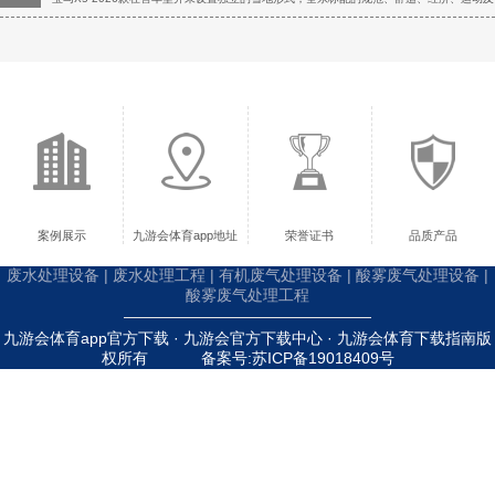
案例展示
九游会体育app地址
荣誉证书
品质产品
废水处理设备 | 废水处理工程 | 有机废气处理设备 | 酸雾废气处理设备 |
酸雾废气处理工程
九游会体育app官方下载 · 九游会官方下载中心 · 九游会体育下载指南
版
权所有
备案号:苏ICP备19018409号