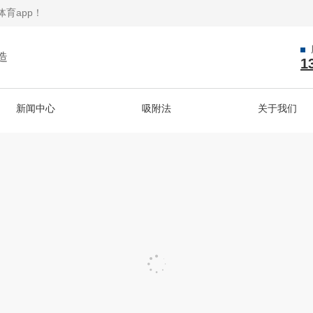
育app
！
造
1
新闻中心
吸附法
关于我们