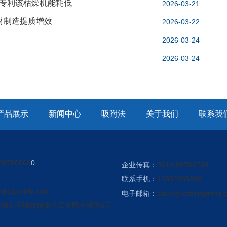
机专利该枯燥机能耗低
2026-03-21
增材制造提质增效
2026-03-22
2026-03-24
2026-03-24
产品展示
新闻中心
吸附法
关于我们
联系我
88780000
0
企业传真：
0510-88786708
联系手机：
13382888388
skaijuninfo.com
电子邮箱：
sales@wxhongming.
市锡山区锡北镇张泾工业园幸福路8号