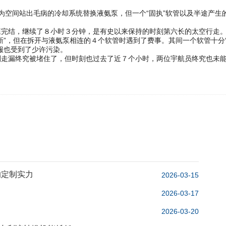
空间站出毛病的冷却系统替换液氨泵，但一个“固执”软管以及半途产生
完结，继续了８小时３分钟，是有史以来保持的时刻第六长的太空行走
，但在拆开与液氨泵相连的４个软管时遇到了费事。其间一个软管十分“固
服也受到了少许污染。
漏终究被堵住了，但时刻也过去了近７个小时，两位宇航员终究也未能
的定制实力
2026-03-15
2026-03-17
2026-03-20