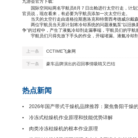
九游会官方下载:
国际空间站两名宇航员8月７日出舱进行太空行走，计划为
官员说，现在看来，有必要为宇航员添加一次太空行走。
当天的太空行走由道格拉斯惠洛克和特蕾西考德威尔戴森
两位宇航员当天原计划将冷却系统的问题液氨泵“以旧换新”
争”的过程中，产生了液氨冷却剂走漏事端，宇航员们的宇航
宇航员们只得先放下手头的作业，开端堵漏。液氨冷却剂走
上一条
CCTIME飞象网
下一条
豪车品牌演出的召回事情吸睛又巴结
热点新闻
• 2026年国产带式干燥机品牌推荐：聚焦鲁阳干燥
• 冷冻式枯燥机作业原理和技能优势详解
• 肉类冷冻枯燥机的根本作业原理