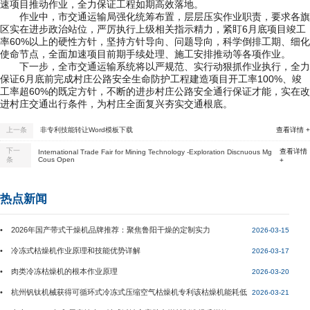
速项目推动作业，全力保证工程如期高效落地。
作业中，市交通运输局强化统筹布置，层层压实作业职责，要求各旗
区实在进步政治站位，严厉执行上级相关指示精力，紧盯6月底项目竣工
率60%以上的硬性方针，坚持方针导向、问题导向，科学倒排工期、细化
使命节点，全面加速项目前期手续处理、施工安排推动等各项作业。
下一步，全市交通运输系统将以严规范、实行动狠抓作业执行，全力
保证6月底前完成村庄公路安全生命防护工程建造项目开工率100%、竣
工率超60%的既定方针，不断的进步村庄公路安全通行保证才能，实在改
进村庄交通出行条件，为村庄全面复兴夯实交通根底。
上一条
非专利技能转让Word模板下载
查看详情 +
下一
查看详情
International Trade Fair for Mining Technology -Exploration Discnuous Mg
条
Cous Open
+
热点新闻
• 2026年国产带式干燥机品牌推荐：聚焦鲁阳干燥的定制实力
2026-03-15
• 冷冻式枯燥机作业原理和技能优势详解
2026-03-17
• 肉类冷冻枯燥机的根本作业原理
2026-03-20
• 杭州钒钛机械获得可循环式冷冻式压缩空气枯燥机专利该枯燥机能耗低
2026-03-21